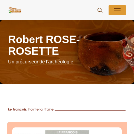
Skip
Menu
to
search
main
content
Robert ROSE-
ROSETTE
Un précurseur de l'archéologie