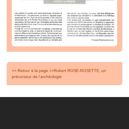
>> Retour à la page >>Robert ROSE-ROSETTE, un
précurseur de l’archéologie