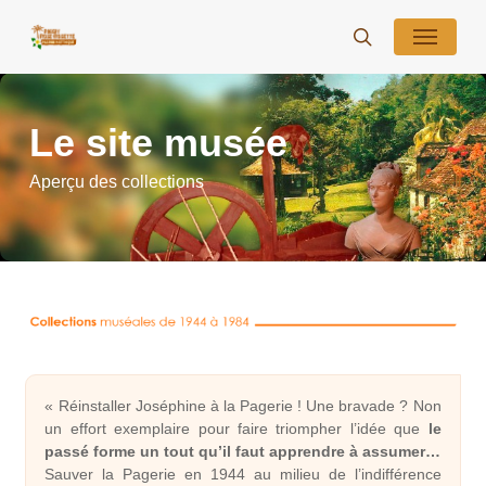
Skip
Menu
to
search
main
content
Le site musée
Aperçu des collections
« Réinstaller Joséphine à la Pagerie ! Une bravade ? Non
un effort exemplaire pour faire triompher l’idée que
le
passé forme un tout qu’il faut apprendre à assumer…
Sauver la Pagerie en 1944 au milieu de l’indifférence